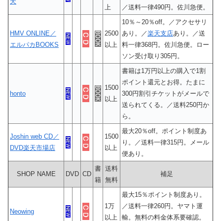
天
上
／送料一律490円。佐川急便。
10％～20％off。／アクセサリ
HMV ONLINE／
2500
あり。／
楽天支店
あり。／送
エルパカBOOKS
以上
料一律368円。佐川急便。ロー
ソン受け取り305円。
書籍は1万円以上の購入で1割
ポイント還元とお得。たまに
1500
honto
300円割引チケットがメールで
以上
送られてくる。／送料250円か
ら。
最大20％off。ポイント制度あ
Joshin web CD／
1500
り。／送料一律315円。メール
DVD楽天市場店
以上
便あり。
書
送料
SHOP NAME
DVD
CD
補足
籍
無料
最大15％ポイント制度あり。
1万
／送料一律260円。ヤマト運
Neowing
以上
輸。無料の料金体系要確認。