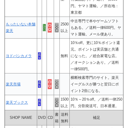
円。ヤマト運輸。／所在地：
東京都
中古専門で本やゲームソフト
もったいない本舗
2500
もある。／送料一律600円。ヤ
楽天
以上
マト運輸。メール便あり。
10％off。更に10％ポイント還
元。ポイントは実店舗と共通
ヨドバシカメラ
無料
になった。／総合家電な店。
／オークションあり。／送料
一律500円。
横断検索専門のサイト。楽天
楽天市場
イーグルスが勝つと翌日にポ
イント2倍になる。
1500
10％～20％off。／送料一律250
楽天ブックス
以上
円。分割発送可。日本通運。
書
送料
SHOP NAME
DVD
CD
補足
籍
無料