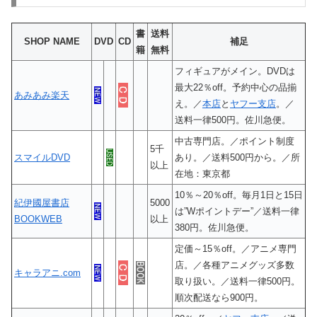
書
送料
SHOP NAME
DVD
CD
補足
籍
無料
フィギュアがメイン。DVDは
最大22％off。予約中心の品揃
あみあみ楽天
え。／
本店
と
ヤフー支店
。／
送料一律500円。佐川急便。
中古専門店。／ポイント制度
5千
スマイルDVD
あり。／送料500円から。／所
以上
在地：東京都
10％～20％off。毎月1日と15日
紀伊國屋書店
5000
は”Wポイントデー”／送料一律
BOOKWEB
以上
380円。佐川急便。
定価～15％off。／アニメ専門
店。／各種アニメグッズ多数
キャラアニ.com
取り扱い。／送料一律500円。
順次配送なら900円。