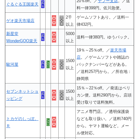
20％off。／
ヤフー支店
。／送
ぐるぐる王国楽天
料一律399円。佐川急便。
2千
ゲームソフトあり。／送料一
ゲオ楽天市場店
以上
律432円。
新星堂
5000
送料一律380円。ゆうパック。
WonderGOO楽天
以上
19％～25％off。／
楽天市場
店
。／ゲームソフトや雑誌の
1500
駿河屋
バックナンバーなどがある。
以上
／送料257円から。／所在地：
静岡県
15％～22％off。／発送はペリ
セブンネットショ
1500
カン便。送料290円から。店頭
ッピング
以上
受け取りで送料無料。
アニメ専門店。／透明保護袋
トカゲのしっぽ。
なども取り扱い。／送料740円
Ｒ
から。ヤマト運輸など。メー
ル便対応。