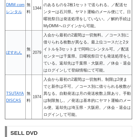
DMM.com
無
のあるものを2枚1セットで送られる。／配送セ
1344
レンタル
料
ンターは石川県。ヤマト運輸のメール便にて。日
曜祝祭日は発送処理をしていない。／解約手続は
MyDMMへログインから可能。
入会から最初の2週間は一切無料。／コース別に
借りられる枚数が異なる。最上位コースだと2タ
無
イトルを3セットまで同時にレンタル可。／配送
ぽすれん
2079
料
センターは千葉県。日曜祝祭日でも発送処理をし
ている。返却先は千葉県・大阪府。／休会・退会
はログインして登録情報にて可能。
入会から最初の2週間は一切無料。制限は2便ま
でと新作は不可。／コース別に借りられる枚数が
TSUTAYA
無
異なる。自動発送は月の発送枚数上限あり。手動
1974
DISCAS
料
は制限無し。／発送は基本的にヤマト運輸のメー
ル便。返却先は埼玉県・大阪府。／休会・退会は
ログインして可能。
SELL DVD