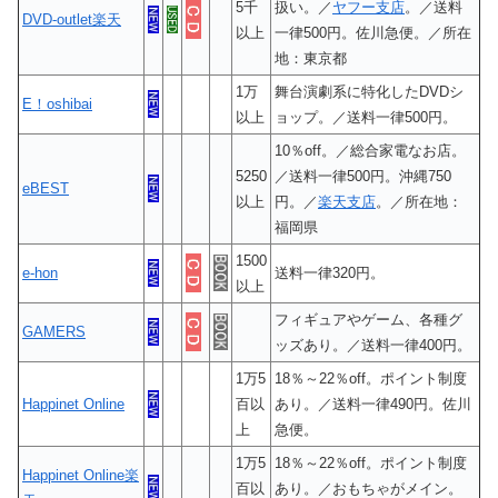
5千
扱い。／
ヤフー支店
。／送料
DVD-outlet楽天
以上
一律500円。佐川急便。／所在
地：東京都
1万
舞台演劇系に特化したDVDシ
E！oshibai
以上
ョップ。／送料一律500円。
10％off。／総合家電なお店。
5250
／送料一律500円。沖縄750
eBEST
以上
円。／
楽天支店
。／所在地：
福岡県
1500
e-hon
送料一律320円。
以上
フィギュアやゲーム、各種グ
GAMERS
ッズあり。／送料一律400円。
1万5
18％～22％off。ポイント制度
Happinet Online
百以
あり。／送料一律490円。佐川
上
急便。
1万5
18％～22％off。ポイント制度
Happinet Online楽
百以
あり。／おもちゃがメイン。