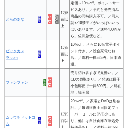
定価～10％off。ポイントサー
ビスあり。／予約と発売済み
1万5
商品の同時購入不可。／同人
とらのあな
百以
誌や18禁モノがいっぱいいっ
上
ぱいあります。／送料400円か
ら。佐川急便など。
10％off、さらに10％電子ポイ
1万5
ビックカメ
ント付き。／総合家電なお
百以
ラ.com
店。／送料一律525円。日本通
上
運。
売り切れ多すぎで見難い。／
CDの買取あり。／発送は冊子
ファンファン
小包郵便で一律300円。／所在
地：福岡県
20％off。／家電とDVDは別会
計。／毎週恒例土日限定フィ
1万5
ーバーセールにDVD少しあ
ムラウチドットコ
百以
り。他には自社倉庫在庫処分
ム
上
特価品あり。／送料一律399