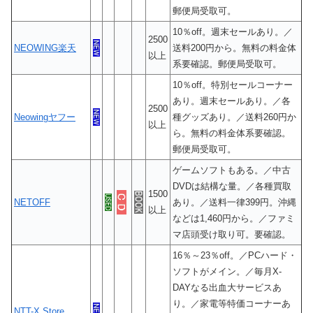
郵便局受取可。
10％off。週末セールあり。／
2500
NEOWING楽天
送料200円から。無料の料金体
以上
系要確認。郵便局受取可。
10％off。特別セールコーナー
あり。週末セールあり。／各
2500
Neowingヤフー
種グッズあり。／送料260円か
以上
ら。無料の料金体系要確認。
郵便局受取可。
ゲームソフトもある。／中古
DVDは結構な量。／各種買取
1500
NETOFF
あり。／送料一律399円。沖縄
以上
などは1,460円から。／ファミ
マ店頭受け取り可。要確認。
16％～23％off。／PCハード・
ソフトがメイン。／毎月X-
DAYなる出血大サービスあ
り。／家電等特価コーナーあ
NTT-X Store