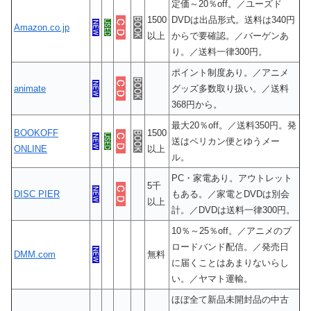
定価～20％off。／ユーズド
1500
DVDは出品形式。送料は340円
Amazon.co.jp
以上
からで要確認。／バーゲンあ
り。／送料一律300円。
ポイント制度あり。／アニメ
animate
グッズ多数取り扱い。／送料
368円から。
最大20％off。／送料350円。発
BOOKOFF
1500
送はペリカン便とゆうメー
ONLINE
以上
ル。
PC・家電あり。アウトレット
5千
DISC PIER
もある。／家電とDVDは別会
以上
計。／DVDは送料一律300円。
10％～25％off。／アニメのブ
ロードバンド配信。／発売日
DMM.com
無料
に届くことはあまりないらし
い。／ヤマト運輸。
ほぼ全て新品未開封品の中古