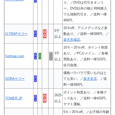
り。／DVDは代引きオンリ
ー。DVD以外の物と同時購入
でも強制代引き。／送料一律
400円。
10％off。アニメグッズなど多
5千
O-TRAPヤフー
数あり。／送料一律399円。／
以上
楽天市場店
。
10％～20％off。ポイント制度
3千
あり。／PCがメイン。／各種
Sofmap.com
以上
買取あり。／送料一律315円。
佐川急便。
価格バラバラで安いものはと
SORAヤフー
ても安い。／
楽天支店
。／送
料一律390円。
ポイント制度あり。／各種グ
2625
TOWER.JP
ッズあり。／送料一律420円。
以上
ヤマト運輸。
5％～20％off。／お子様の年齢