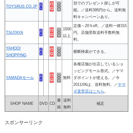
別でのプレゼント探しが可
TOYSRUS.CO.JP
能。／送料395円から。送料無
料キャンペーンあり。
定価～20％off。／送料一律315
1500
TSUTAYA
円。店舗受取送料手数料無
以上
料。
YAHOO!
横断検索ができる。
SHOPPING
各種店舗が出店しているショ
ッピングモール形式。／ヤマ
YAMADAモール
無料
ダポイントが使える。／今
2011/06は、送料無料。／
ヤマ
ダ直営店はこちら
。
書
送料
SHOP NAME
DVD
CD
補足
籍
無料
スポンサーリンク